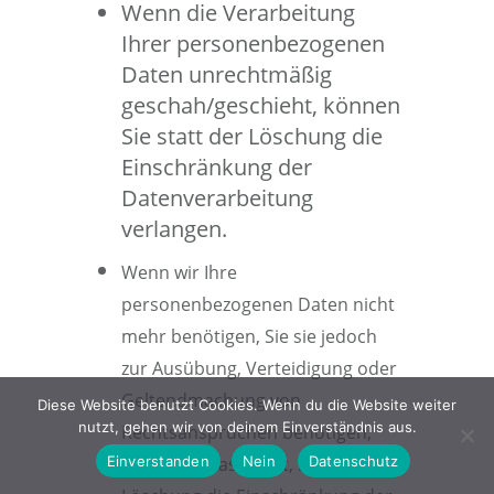
Wenn die Verarbeitung
Ihrer personenbezogenen
Daten unrechtmäßig
geschah/geschieht, können
Sie statt der Löschung die
Einschränkung der
Datenverarbeitung
verlangen.
Wenn wir Ihre
personenbezogenen Daten nicht
mehr benötigen, Sie sie jedoch
zur Ausübung, Verteidigung oder
Geltendmachung von
Diese Website benutzt Cookies. Wenn du die Website weiter
nutzt, gehen wir von deinem Einverständnis aus.
Rechtsansprüchen benötigen,
Einverstanden
Nein
Datenschutz
haben Sie das Recht, statt der